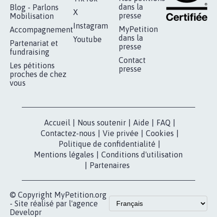
AUTOUR DE LA SOURCE...
11.270
signatures
Je signe
RÉUSSIR VOTRE
NOTRE
ESPACE PRESSE
MOBILISATION
COMMUNAUTÉ
Qui sommes-
nous?
Lancer votre
Facebook
pétition
Nos pétitions
TikTok
dans la
Blog - Parlons
X
presse
Mobilisation
Instagram
MyPetition
Accompagnement