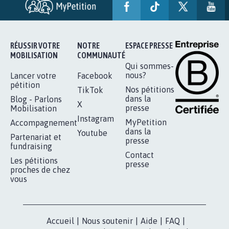
AUTOUR DE LA SOURCE...
11.288
signatures
Je signe
RÉUSSIR VOTRE
NOTRE
ESPACE PRESSE
MOBILISATION
COMMUNAUTÉ
Qui sommes-
nous?
Lancer votre
Facebook
pétition
Nos pétitions
TikTok
dans la
Blog - Parlons
X
presse
Mobilisation
Instagram
MyPetition
Accompagnement
dans la
Youtube