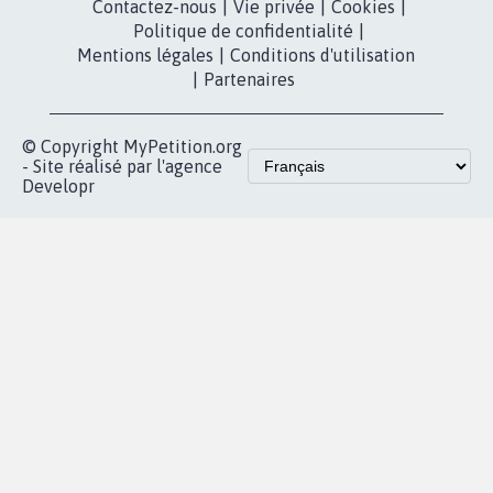
Partenariat et
presse
fundraising
Contact
Les pétitions
presse
proches de chez
vous
Accueil
|
Nous soutenir
|
Aide
|
FAQ
|
Contactez-nous
|
Vie privée
|
Cookies
|
Politique de confidentialité
|
Mentions légales
|
Conditions d'utilisation
|
Partenaires
© Copyright MyPetition.org
- Site réalisé par l'agence
Developr