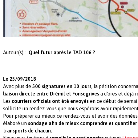
Auteur(s) :
Quel futur après le TAD 106 ?
Le 25/09/2018
Avec plus de
500 signatures en 10 jours
, la pétition concern
liaison directe entre Drémil et Fonsegrives
a d'ores et déjà 
Les
courriers officiels ont été envoyés
en ce début de semain
sollicité un rendez-vous que nous espérons avoir rapidement
Pour préparer au mieux ce rendez-vous et avoir des données
élaboré un
sondage afin de mieux comprendre et quantifier 
transports de chacun.
Nous vous invitons à
remplir le questionnaire
suivant
Lien s