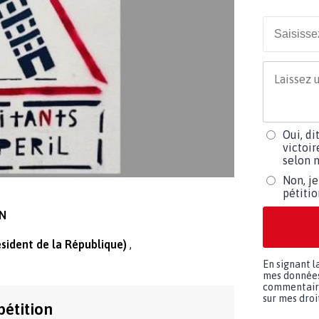
Oui, di
victoir
selon m
Non, je
pétiti
N
ident de la République)
En signant l
mes données 
commentaires
sur mes droit
pétition