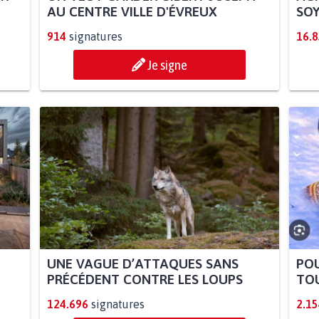
AU CENTRE VILLE D'ÉVREUX
SOY
914
signatures
16.
Je signe
UNE VAGUE D’ATTAQUES SANS
POU
PRÉCÉDENT CONTRE LES LOUPS
TOU
124.696
signatures
2.15