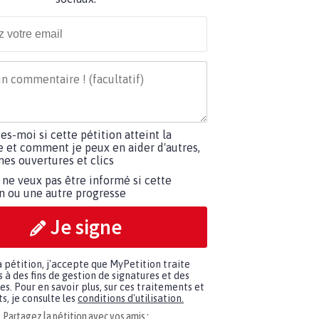
tes-moi si cette pétition atteint la
e et comment je peux en aider d'autres,
es ouvertures et clics
 ne veux pas être informé si cette
on ou une autre progresse
Je signe
a pétition, j'accepte que MyPetition traite
à des fins de gestion de signatures et des
. Pour en savoir plus, sur ces traitements et
s, je consulte les
conditions d'utilisation.
Partagez la pétition avec vos amis :