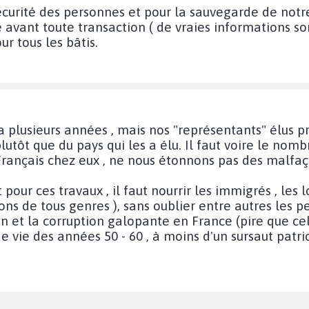
 sécurité des personnes et pour la sauvegarde de no
e avant toute transaction ( de vraies informations s
ur tous les bâtis.
y a plusieurs années , mais nos "représentants" élus 
tôt que du pays qui les a élu. Il faut voire le nombr
Français chez eux , ne nous étonnons pas des malfaç
pour ces travaux , il faut nourrir les immigrés , les l
ons de tous genres ), sans oublier entre autres les p
in et la corruption galopante en France (pire que cell
de vie des années 50 - 60 , à moins d'un sursaut patr