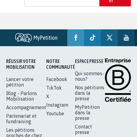
er
RÉUSSIR VOTRE
NOTRE
ESPACE PRESSE
MOBILISATION
COMMUNAUTÉ
Qui sommes-
nous?
Lancer votre
Facebook
pétition
Nos pétitions
TikTok
dans la
Blog - Parlons
X
presse
Mobilisation
Instagram
MyPetition
Accompagnement
dans la
Youtube
Partenariat et
presse
fundraising
Contact
Les pétitions
presse
proches de chez