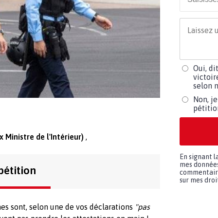
Oui, di
victoir
selon m
Non, je
pétiti
 Ministre de l'Intérieur)
En signant l
mes données 
pétition
commentaires
sur mes droit
rmes sont, selon une de vos déclarations
"pas