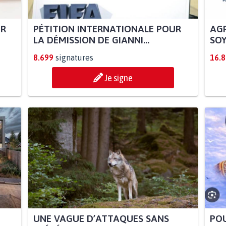
UR
PÉTITION INTERNATIONALE POUR
AGR
LA DÉMISSION DE GIANNI...
SOY
8.699
signatures
16.
Je signe
UNE VAGUE D’ATTAQUES SANS
POU