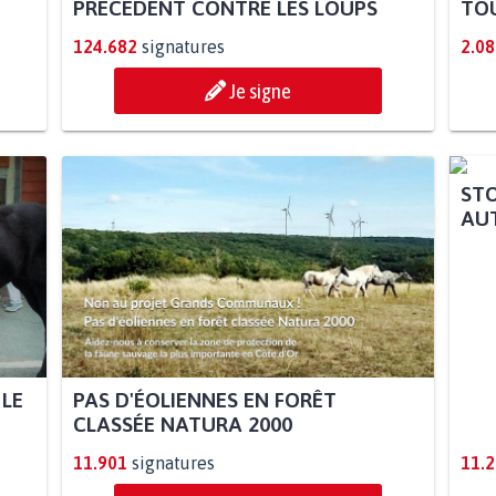
PRÉCÉDENT CONTRE LES LOUPS
TOU
124.682
signatures
2.08
Je signe
 LE
PAS D'ÉOLIENNES EN FORÊT
STO
CLASSÉE NATURA 2000
AUT
11.901
signatures
11.