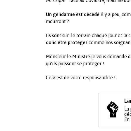
en risque "
face au Covid-19, mais ne doi
Un gendarme est décédé
il y a peu, co
mourront ?
Ils sont sur le terrain chaque jour et la
donc être protégés
comme nos soignants
Monsieur le Ministre je vous demande d
qu'ils puissent se protéger !
Cela est de votre responsabilité !
La
La 
déc
En