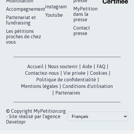
RÉUSSIR VOTRE
NOTRE
ESPACE PRESSE
MOBILISATION
COMMUNAUTÉ
Qui sommes-
nous?
Lancer votre
Facebook
pétition
Nos pétitions
TikTok
dans la
Blog - Parlons
X
presse
Mobilisation
Instagram
MyPetition
Accompagnement
dans la
Youtube
Partenariat et
presse
fundraising
Contact
Les pétitions
presse
proches de chez
vous
Accueil
|
Nous soutenir
|
Aide
|
FAQ
|
Contactez-nous
|
Vie privée
|
Cookies
|