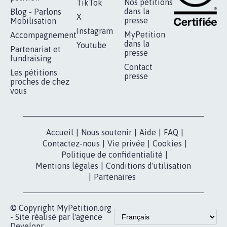
RÉUSSIR VOTRE
NOTRE
ESPACE PRESSE
MOBILISATION
COMMUNAUTÉ
Qui sommes-
nous?
Lancer votre
Facebook
pétition
Nos pétitions
TikTok
dans la
Blog - Parlons
X
presse
Mobilisation
Instagram
MyPetition
Accompagnement
dans la
Youtube
Partenariat et
presse
fundraising
Contact
Les pétitions
presse
proches de chez
vous
Accueil
|
Nous soutenir
|
Aide
|
FAQ
|