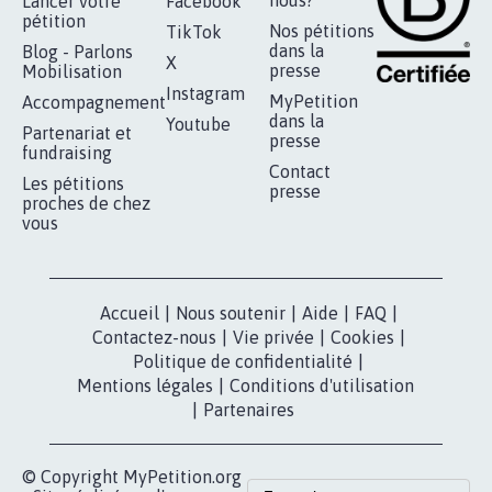
RÉUSSIR VOTRE
NOTRE
ESPACE PRESSE
MOBILISATION
COMMUNAUTÉ
Qui sommes-
nous?
Lancer votre
Facebook
pétition
Nos pétitions
TikTok
dans la
Blog - Parlons
X
presse
Mobilisation
Instagram
MyPetition
Accompagnement
dans la
Youtube
Partenariat et
presse
fundraising
Contact
Les pétitions
presse
proches de chez
vous