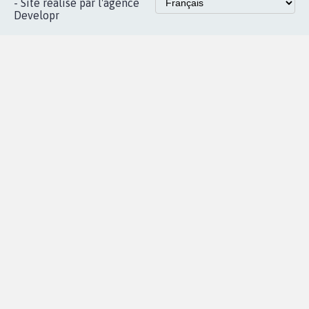
Accueil
|
Nous soutenir
|
Aide
|
FAQ
|
Contactez-nous
|
Vie privée
|
Cookies
|
Politique de confidentialité
|
Mentions légales
|
Conditions d'utilisation
|
Partenaires
© Copyright MyPetition.org
- Site réalisé par l'agence
Developr