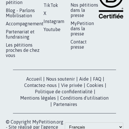
PAS D'ÉOLIENNES EN FORÊT CLASSÉE
NATURA 2000
11.845
signatures
Je signe
RÉUSSIR VOTRE
NOTRE
ESPACE PRESSE
MOBILISATION
COMMUNAUTÉ
Qui sommes-
nous?
Lancer votre
Facebook
pétition
Nos pétitions
TikTok
dans la
Blog - Parlons
X
presse
Mobilisation
Instagram