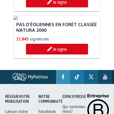
BÂTISSONS LE 'MONDE D'APRÈS'
AVEC LA PRIMAUTÉ DES...
2.044
signatures
Je signe