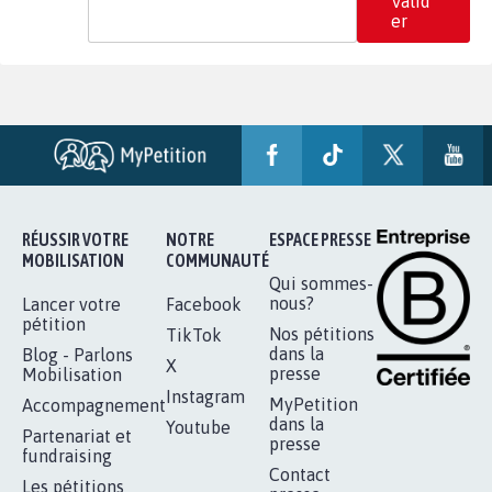
Valid
er
RÉUSSIR VOTRE
NOTRE
ESPACE PRESSE
MOBILISATION
COMMUNAUTÉ
Qui sommes-
nous?
Lancer votre
Facebook
pétition
Nos pétitions
TikTok
dans la
Blog - Parlons
X
presse
Mobilisation
Instagram
MyPetition
Accompagnement
dans la
Youtube
Partenariat et
presse
fundraising
Contact
Les pétitions