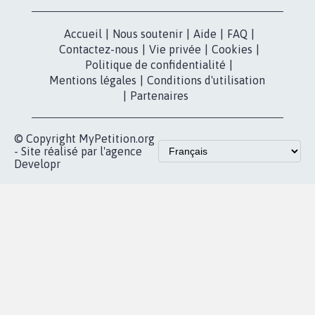
X
presse
Mobilisation
Instagram
MyPetition
Accompagnement
dans la
Youtube
Partenariat et
presse
fundraising
Contact
Les pétitions
presse
proches de chez
vous
Accueil
|
Nous soutenir
|
Aide
|
FAQ
|
Contactez-nous
|
Vie privée
|
Cookies
|
Politique de confidentialité
|
Mentions légales
|
Conditions d'utilisation
|
Partenaires
© Copyright MyPetition.org
- Site réalisé par l'agence
Developr