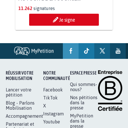
11.262
signatures
Je signe
RÉUSSIR VOTRE
NOTRE
ESPACE PRESSE
MOBILISATION
COMMUNAUTÉ
Qui sommes-
nous?
Lancer votre
Facebook
pétition
Nos pétitions
TikTok
dans la
Blog - Parlons
X
presse
Mobilisation
Instagram
MyPetition
Accompagnement
dans la
Youtube
Partenariat et
presse