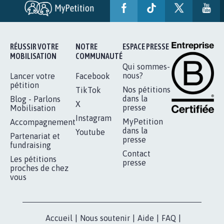
RÉUSSIR VOTRE
NOTRE
ESPACE PRESSE
MOBILISATION
COMMUNAUTÉ
Qui sommes-
nous?
Lancer votre
Facebook
pétition
Nos pétitions
TikTok
dans la
Blog - Parlons
X
presse
Mobilisation
Instagram
MyPetition
Accompagnement
dans la
Youtube
Partenariat et
presse
fundraising
Contact
Les pétitions
presse
proches de chez
vous
Accueil
|
Nous soutenir
|
Aide
|
FAQ
|