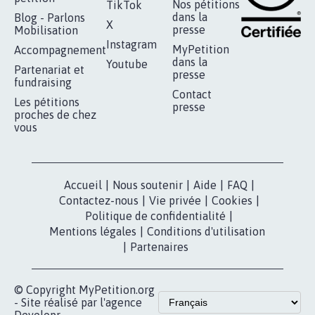
RÉUSSIR VOTRE
NOTRE
ESPACE PRESSE
MOBILISATION
COMMUNAUTÉ
Qui sommes-
nous?
Lancer votre
Facebook
pétition
Nos pétitions
TikTok
dans la
Blog - Parlons
X
presse
Mobilisation
Instagram
MyPetition
Accompagnement
dans la
Youtube
Partenariat et
presse
fundraising
Contact
Les pétitions
presse
proches de chez
vous