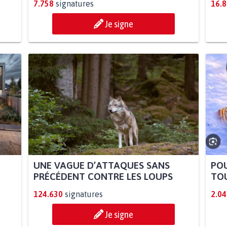
7.758
signatures
16.
Je signe
UNE VAGUE D’ATTAQUES SANS
POU
PRÉCÉDENT CONTRE LES LOUPS
TOU
124.630
signatures
2.04
Je signe