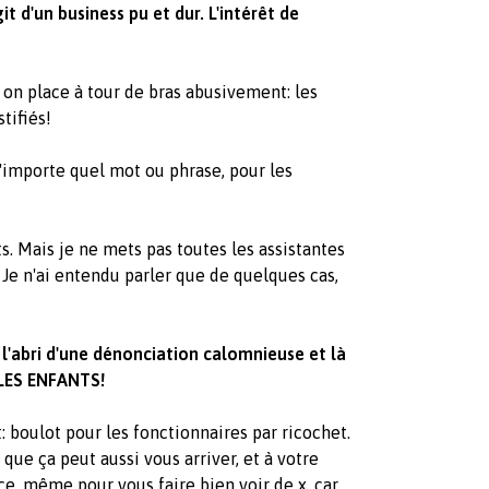
git d'un business pu et dur. L'intérêt de
on place à tour de bras abusivement: les
tifiés!
n'importe quel mot ou phrase, pour les
s. Mais je ne mets pas toutes les assistantes
Je n'ai entendu parler que de quelques cas,
 l'abri d'une dénonciation calomnieuse et là
 LES ENFANTS!
t: boulot pour les fonctionnaires par ricochet.
 que ça peut aussi vous arriver, et à votre
e, même pour vous faire bien voir de x, car