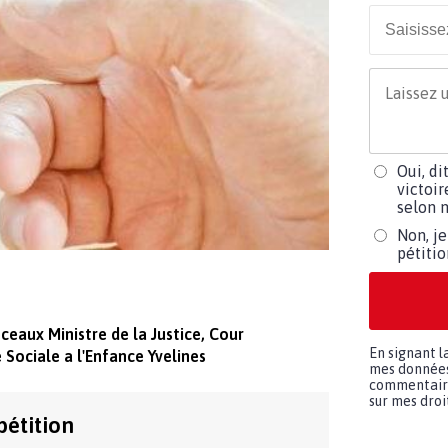
Oui, di
victoir
selon m
Non, je
pétiti
ceaux Ministre de la Justice, Cour
En signant l
Sociale a l'Enfance Yvelines
mes données 
commentaires
sur mes droit
pétition