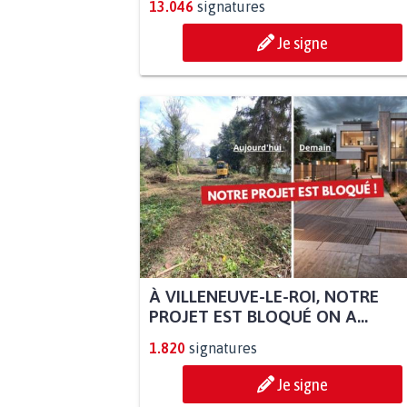
13.046
signatures
Je signe
À VILLENEUVE-LE-ROI, NOTRE
PROJET EST BLOQUÉ ON A...
1.820
signatures
Je signe