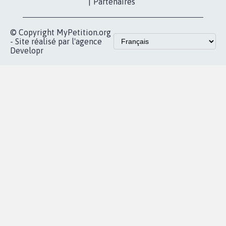
proches de chez
vous
Accueil
|
Nous soutenir
|
Aide
|
FAQ
|
Contactez-nous
|
Vie privée
|
Cookies
|
Politique de confidentialité
|
Mentions légales
|
Conditions d'utilisation
|
Partenaires
© Copyright MyPetition.org
- Site réalisé par l'agence
Developr