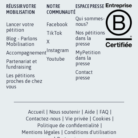
Je signe
RÉUSSIR VOTRE
NOTRE
ESPACE PRESSE
MOBILISATION
COMMUNAUTÉ
Qui sommes-
nous?
Lancer votre
Facebook
pétition
Nos pétitions
TikTok
dans la
Blog - Parlons
X
presse
Mobilisation
Instagram
MyPetition
Accompagnement
dans la
Youtube
Partenariat et
presse
fundraising
Contact
Les pétitions
presse