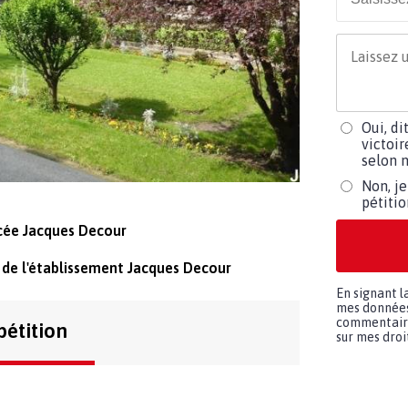
Oui, di
victoir
selon m
Non, je
pétiti
ycée Jacques Decour
l de l'établissement Jacques Decour
En signant l
mes données 
commentaires
pétition
sur mes droit