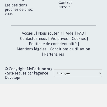
RÉUSSIR VOTRE
NOTRE
ESPACE PRESSE
MOBILISATION
COMMUNAUTÉ
Qui sommes-
nous?
Lancer votre
Facebook
pétition
Nos pétitions
TikTok
dans la
Blog - Parlons
X
presse
Mobilisation
Instagram
MyPetition
Accompagnement
dans la
Youtube
Partenariat et
presse
fundraising
Contact
Les pétitions
presse
proches de chez
vous