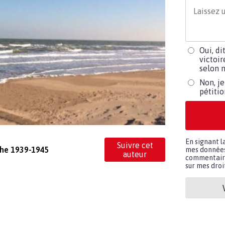
Oui, di
victoir
selon m
Non, je
pétiti
En signant l
Suivre cet
che 1939-1945
mes données 
auteur
commentaires
sur mes droit