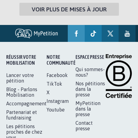
VOIR PLUS DE MISES À JOUR
RÉUSSIR VOTRE
NOTRE
ESPACE PRESSE
MOBILISATION
COMMUNAUTÉ
Qui sommes-
nous?
Lancer votre
Facebook
pétition
Nos pétitions
TikTok
dans la
Blog - Parlons
X
presse
Mobilisation
Instagram
MyPetition
Accompagnement
dans la
Youtube
Partenariat et
presse
fundraising
Contact
Les pétitions
presse
proches de chez
vous