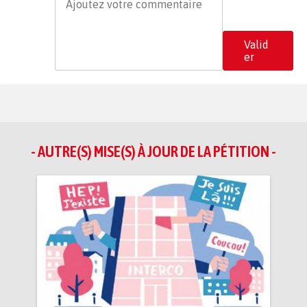
Valid
er
- AUTRE(S) MISE(S) À JOUR DE LA PÉTITION -