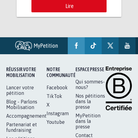
Lire
RÉUSSIR VOTRE
NOTRE
ESPACE PRESSE
MOBILISATION
COMMUNAUTÉ
Qui sommes-
nous?
Lancer votre
Facebook
pétition
Nos pétitions
TikTok
dans la
Blog - Parlons
X
presse
Mobilisation
Instagram
MyPetition
Accompagnement
dans la
Youtube
Partenariat et
presse
fundraising
Contact