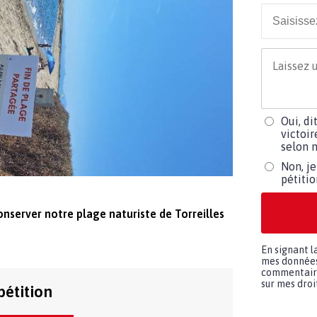
Oui, di
victoir
selon m
Non, je
pétiti
onserver notre plage naturiste de Torreilles
En signant l
mes données 
commentaires
sur mes droit
pétition