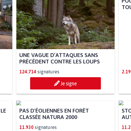
POU
TOU
UNE VAGUE D’ATTAQUES SANS
PRÉCÉDENT CONTRE LES LOUPS
124.714
signatures
2.19
Je signe
 LE
PAS D'ÉOLIENNES EN FORÊT
STO
CLASSÉE NATURA 2000
AUT
11.930
signatures
11.