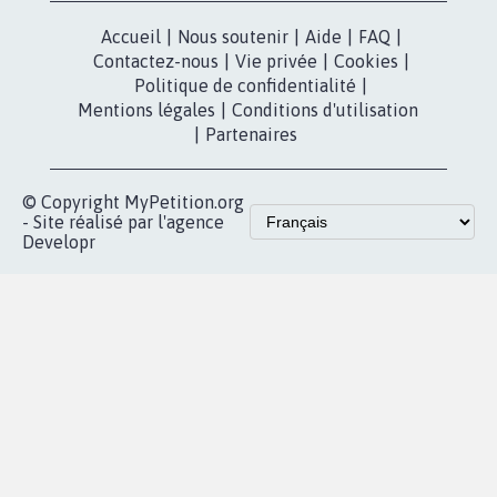
RÉUSSIR VOTRE
NOTRE
ESPACE PRESSE
MOBILISATION
COMMUNAUTÉ
Qui sommes-
nous?
Lancer votre
Facebook
pétition
Nos pétitions
TikTok
dans la
Blog - Parlons
X
presse
Mobilisation
Instagram
MyPetition
Accompagnement
dans la
Youtube
Partenariat et
presse
fundraising
Contact
Les pétitions
presse
proches de chez
vous
Accueil
|
Nous soutenir
|
Aide
|
FAQ
|
Contactez-nous
|
Vie privée
|
Cookies
|