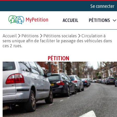
Se connecter
ACCUEIL
PÉTITIONS
Accueil
Pétitions
Pétitions sociales
Circulation à
sens unique afin de faciliter le passage des véhicules dans
ces 2 rues.
PÉTITION