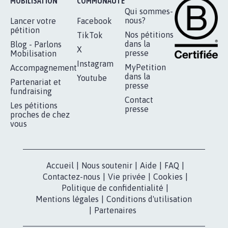
RÉUSSIR VOTRE
NOTRE
ESPACE PRESSE
MOBILISATION
COMMUNAUTÉ
Qui sommes-
nous?
Lancer votre
Facebook
pétition
Nos pétitions
TikTok
dans la
Blog - Parlons
X
presse
Mobilisation
Instagram
MyPetition
Accompagnement
dans la
Youtube
Partenariat et
presse
fundraising
Contact
Les pétitions
presse
proches de chez
vous