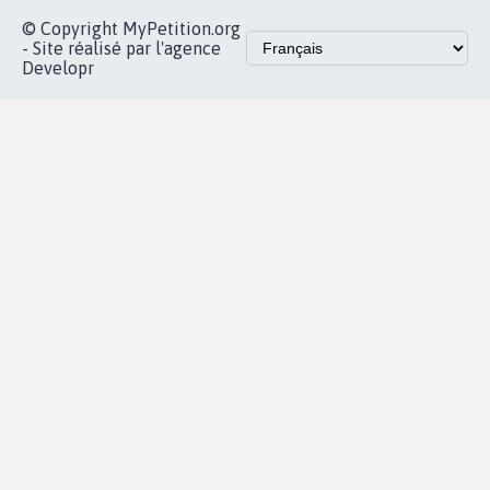
Accueil
|
Nous soutenir
|
Aide
|
FAQ
|
Contactez-nous
|
Vie privée
|
Cookies
|
Politique de confidentialité
|
Mentions légales
|
Conditions d'utilisation
|
Partenaires
© Copyright MyPetition.org
- Site réalisé par l'agence
Developr