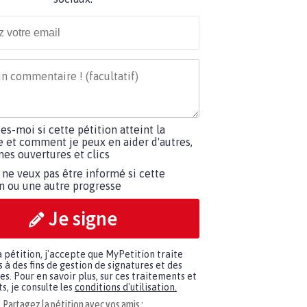
tes-moi si cette pétition atteint la
e et comment je peux en aider d'autres,
es ouvertures et clics
 ne veux pas être informé si cette
on ou une autre progresse
Je signe
a pétition, j'accepte que MyPetition traite
à des fins de gestion de signatures et des
. Pour en savoir plus, sur ces traitements et
s, je consulte les
conditions d'utilisation.
Partagez la pétition avec vos amis :