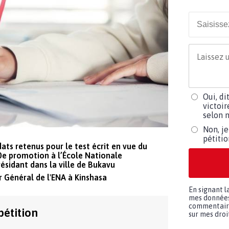
Oui, di
victoir
selon m
Non, je
pétiti
ats retenus pour le test écrit en vue du
0e promotion à l’École Nationale
résidant dans la ville de Bukavu
r Général de l'ENA à Kinshasa
En signant l
mes données 
commentaires
pétition
sur mes droit