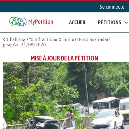
Se connecter
ACCUEIL
PÉTITIONS
Challenge "0 Infraction= 0 Tué = 0 Euro aux radars"
jusqu'au 31/08/2020
MISE À JOUR DE LA PÉTITION