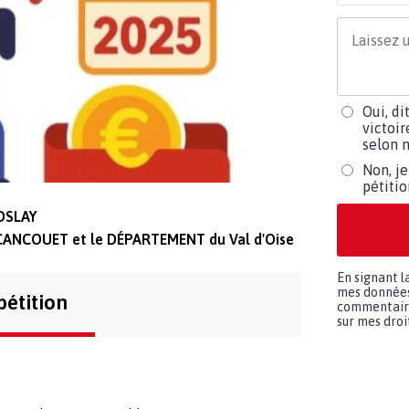
Oui, di
victoir
selon m
Non, je
pétiti
ROSLAY
CANCOUET et le DÉPARTEMENT du Val d'Oise
En signant l
mes données 
pétition
commentaires
sur mes droit