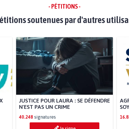
- PÉTITIONS -
étitions soutenues par d'autres utilis
X
JUSTICE POUR LAURA : SE DÉFENDRE
AGR
N'EST PAS UN CRIME
SOY
40.248
signatures
16.
Je signe