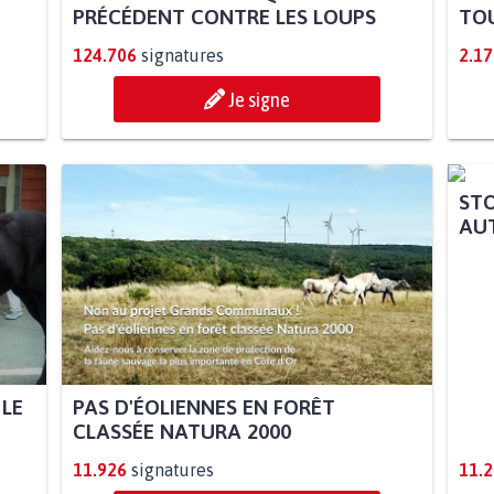
PRÉCÉDENT CONTRE LES LOUPS
TOU
124.706
signatures
2.17
Je signe
 LE
PAS D'ÉOLIENNES EN FORÊT
STO
CLASSÉE NATURA 2000
AUT
11.926
signatures
11.