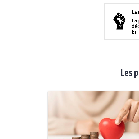
La
La 
déc
En
Les p