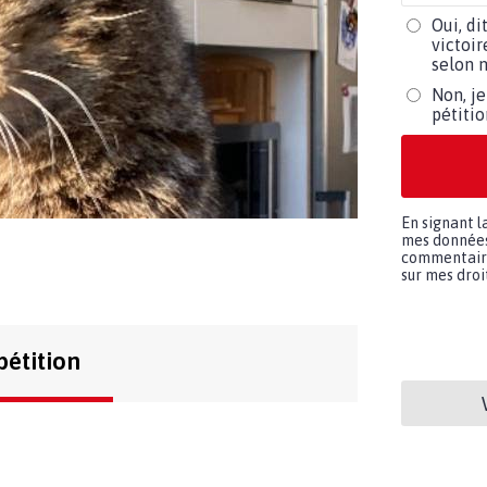
Oui, di
victoir
selon m
Non, je
pétiti
En signant l
mes données 
commentaires
sur mes droit
pétition