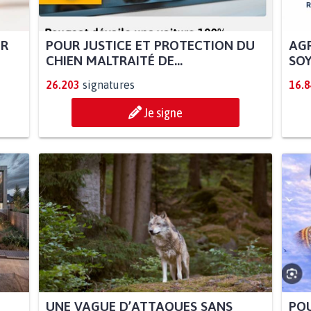
UR
POUR JUSTICE ET PROTECTION DU
AGR
CHIEN MALTRAITÉ DE...
SOY
26.203
signatures
16.
Je signe
UNE VAGUE D’ATTAQUES SANS
POU