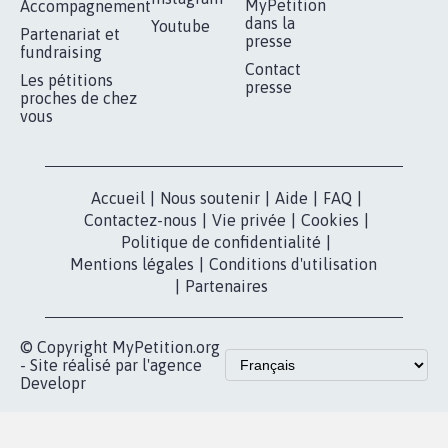
RÉUSSIR VOTRE
NOTRE
ESPACE PRESSE
MOBILISATION
COMMUNAUTÉ
Qui sommes-
nous?
Lancer votre
Facebook
pétition
Nos pétitions
TikTok
dans la
Blog - Parlons
X
presse
Mobilisation
Instagram
MyPetition
Accompagnement
dans la
Youtube
Partenariat et
presse
fundraising
Contact
Les pétitions
presse
proches de chez
vous
Accueil
|
Nous soutenir
|
Aide
|
FAQ
|
Contactez-nous
|
Vie privée
|
Cookies
|
Politique de confidentialité
|