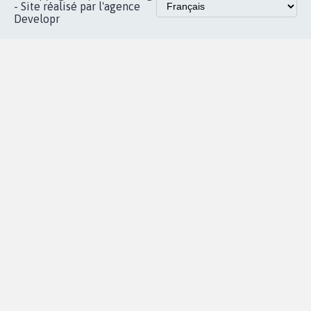
Accueil
|
Nous soutenir
|
Aide
|
FAQ
|
Contactez-nous
|
Vie privée
|
Cookies
|
Politique de confidentialité
|
Mentions légales
|
Conditions d'utilisation
|
Partenaires
© Copyright MyPetition.org
- Site réalisé par l'agence
Developr