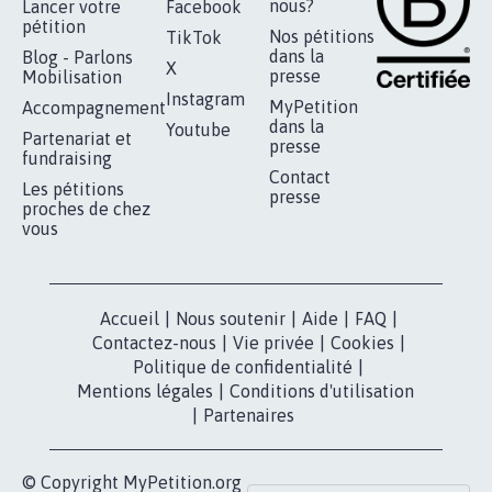
RÉUSSIR VOTRE
NOTRE
ESPACE PRESSE
MOBILISATION
COMMUNAUTÉ
Qui sommes-
nous?
Lancer votre
Facebook
pétition
Nos pétitions
TikTok
dans la
Blog - Parlons
X
presse
Mobilisation
Instagram
MyPetition
Accompagnement
dans la
Youtube
Partenariat et
presse
fundraising
Contact
Les pétitions
presse
proches de chez
vous