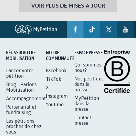
VOIR PLUS DE MISES À JOUR
RÉUSSIR VOTRE
NOTRE
ESPACE PRESSE
MOBILISATION
COMMUNAUTÉ
Qui sommes-
nous?
Lancer votre
Facebook
pétition
Nos pétitions
TikTok
dans la
Blog - Parlons
X
presse
Mobilisation
Instagram
MyPetition
Accompagnement
dans la
Youtube
Partenariat et
presse
fundraising
Contact
Les pétitions
presse
proches de chez
vous