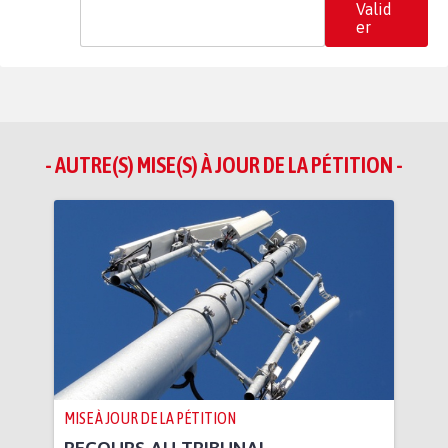
Valid
er
- AUTRE(S) MISE(S) À JOUR DE LA PÉTITION -
MISE À JOUR DE LA PÉTITION
RECOURS AU TRIBUNAL