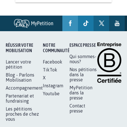
PAS D'ÉOLIENNES EN FORÊT CLASSÉE
NATURA 2000
11.843
signatures
Je signe
RÉUSSIR VOTRE
NOTRE
ESPACE PRESSE
MOBILISATION
COMMUNAUTÉ
Qui sommes-
nous?
Lancer votre
Facebook
pétition
Nos pétitions
TikTok