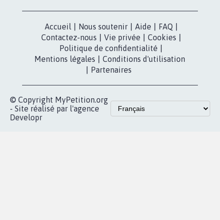
dans la
Blog - Parlons
X
presse
Mobilisation
Instagram
MyPetition
Accompagnement
dans la
Youtube
Partenariat et
presse
fundraising
Contact
Les pétitions
presse
proches de chez
vous
Accueil
|
Nous soutenir
|
Aide
|
FAQ
|
Contactez-nous
|
Vie privée
|
Cookies
|
Politique de confidentialité
|
Mentions légales
|
Conditions d'utilisation
|
Partenaires
© Copyright MyPetition.org
- Site réalisé par l'agence
Developr