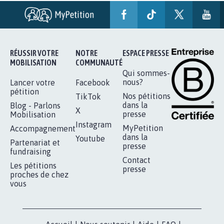
PAS D'ÉOLIENNES EN FORÊT CLASSÉE
NATURA 2000
11.841
signatures
Je signe
RÉUSSIR VOTRE
NOTRE
ESPACE PRESSE
MOBILISATION
COMMUNAUTÉ
Qui sommes-
nous?
Lancer votre
Facebook
pétition
Nos pétitions
TikTok
dans la
Blog - Parlons
X
presse
Mobilisation
Instagram
MyPetition
Accompagnement