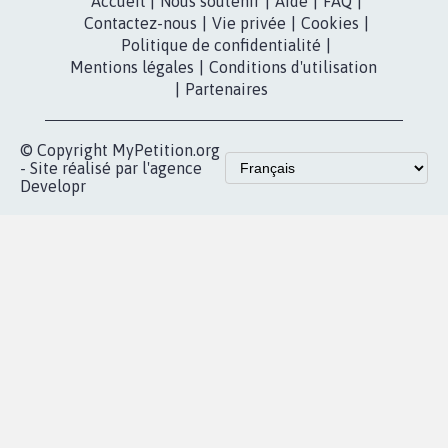
dans la
Youtube
Partenariat et
presse
fundraising
Contact
Les pétitions
presse
proches de chez
vous
Accueil
|
Nous soutenir
|
Aide
|
FAQ
|
Contactez-nous
|
Vie privée
|
Cookies
|
Politique de confidentialité
|
Mentions légales
|
Conditions d'utilisation
|
Partenaires
© Copyright MyPetition.org
- Site réalisé par l'agence
Developr