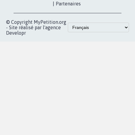
proches de chez
vous
Accueil
|
Nous soutenir
|
Aide
|
FAQ
|
Contactez-nous
|
Vie privée
|
Cookies
|
Politique de confidentialité
|
Mentions légales
|
Conditions d'utilisation
|
Partenaires
© Copyright MyPetition.org
- Site réalisé par l'agence
Developr