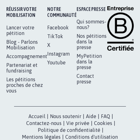
Je signe
RÉUSSIR VOTRE
NOTRE
ESPACE PRESSE
MOBILISATION
COMMUNAUTÉ
Qui sommes-
nous?
Lancer votre
Facebook
pétition
Nos pétitions
TikTok
dans la
Blog - Parlons
X
presse
Mobilisation
Instagram
MyPetition
Accompagnement
dans la
Youtube
Partenariat et
presse
fundraising
Contact
Les pétitions
presse