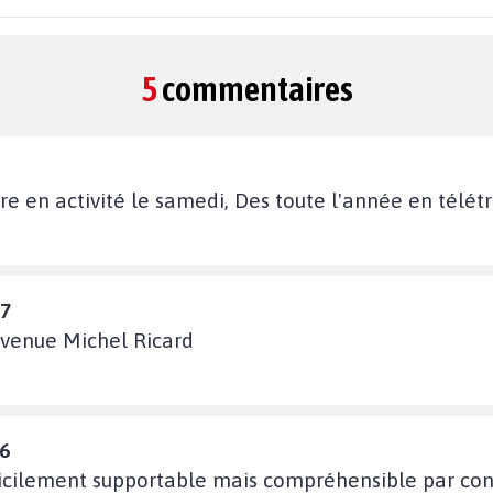
5
commentaires
re en activité le samedi, Des toute l'année en télétra
17
avenue Michel Ricard
26
ficilement supportable mais compréhensible par cont