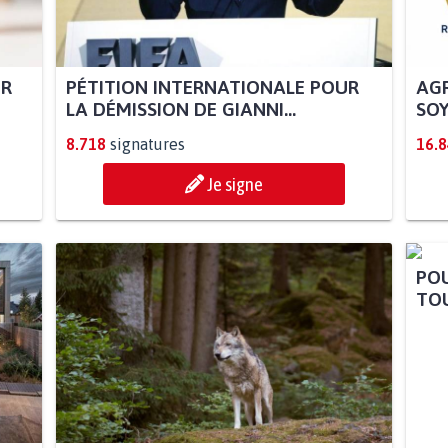
UR
PÉTITION INTERNATIONALE POUR
AGR
LA DÉMISSION DE GIANNI...
SOY
8.718
signatures
16.
Je signe
POU
TOU