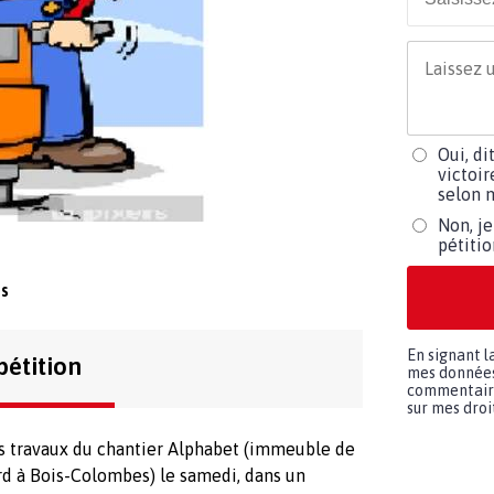
Oui, di
victoir
selon m
Non, je
pétiti
s
En signant l
pétition
mes données 
commentaires
sur mes droit
es travaux du chantier Alphabet (immeuble de
rd à Bois-Colombes) le samedi, dans un