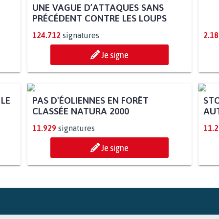
UNE VAGUE D’ATTAQUES SANS
PRÉCÉDENT CONTRE LES LOUPS
124.712
signatures
2.18
Je signe
 LE
PAS D'ÉOLIENNES EN FORÊT
STO
CLASSÉE NATURA 2000
AUT
11.929
signatures
11.
Je signe