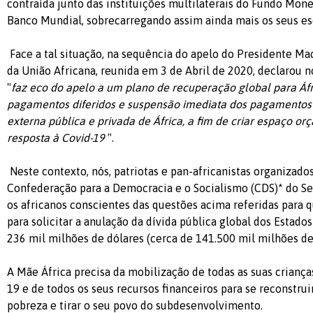
contraída junto das instituições multilaterais do Fundo Mone
Banco Mundial, sobrecarregando assim ainda mais os seus es
Face a tal situação, na sequência do apelo do Presidente Mac
da União Africana, reunida em 3 de Abril de 2020, declarou
"
faz eco do apelo a um plano de recuperação global para Áfri
pagamentos diferidos e suspensão imediata dos pagamentos d
externa pública e privada de África, a fim de criar espaço o
resposta à Covid-19
".
Neste contexto, nós, patriotas e pan-africanistas organizado
Confederação para a Democracia e o Socialismo (CDS)* do Se
os africanos conscientes das questões acima referidas para 
para solicitar a anulação da dívida pública global dos Estado
236 mil milhões de dólares (cerca de 141.500 mil milhões de
A Mãe África precisa da mobilização de todas as suas criança
19 e de todos os seus recursos financeiros para se reconstruir,
pobreza e tirar o seu povo do subdesenvolvimento.