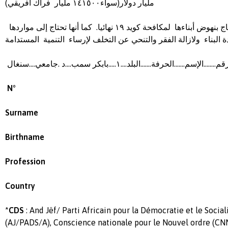
مليار دولار(سواء١٤١٥٠٠ مليار فراك أفريقي)
بالتأكيد، أن أمنا ،أفريقيا تحتاج بنهوض أبناءها لمكافحة كويد ١٩ نهائيا. كما أنها تحتاج إلى مواردها
دة البناء ولازالة الفقر والتنحي عن التخلف لإرساء التنمية المستدامة
........الإسم.......الحرفة.......البلد....١.....بابكر سمب....د .جامعي....سنغال
N°
Surname
Birthname
Profession
Country
*
CDS
: And Jëf/ Parti Africain pour la Démocratie et le Soci
(AJ/PADS/A), Conscience nationale pour le Nouvel ordre (C