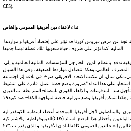
CES).
نداء
لاعفاء
دين
أفريقيا
العمومي
والخاص
أن الا انعكاسات السلبية النا تجة عن مرض فيروس كورنا قد تؤثر على إقتصاد أفريقيا و مواردها
الماليه كما تؤثر على ظروف حياة شعوبها .تلك عضلة تهمنا جميعا
ورغم هذا، أن البلدان الأفريقية تدفع بانتظام الدين الخارجي للمؤسسات المالية العالمية و إلى
 المصرف العالمي. وهكذا تتضاءل مواردها الضعيفة . وفي هذا السياق
،لي،مكي سال، ان مكتب الإتحاد الافريقي صرخ في بلاغه إثر اجتماعه
منعقد في ٣ افريل ٢٠٢٠ ، استجابا على هذا النداء "ضرورة وضع خطة عمل قادرة على تنشيط
تأجيل سد المدفوعات و الإلغاء الفوري للمصالح المترابطة ب الديون
يون والمناضلون لأجل أفريقيا الموحدة، أعضاء لمنظمة الكونفدرالية
للديموقراطية والاشتراكية(CDS) بسنيغال،ندعو جميع الأفارقة الواعيين بأخطار هذا الوضع السائد
إلى توقيع هذه العريضة مطالبين إلغاء الدين العمومي كافةللبلدان الأفريقية و الذي يقدر ب ٢٣٦