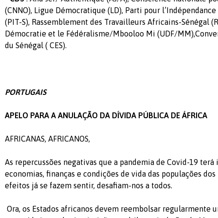
(CNNO), Ligue Démocratique (LD), Parti pour l’Indépendance 
(PIT-S), Rassemblement des Travailleurs Africains-Sénégal (R
Démocratie et le Fédéralisme/Mbooloo Mi (UDF/MM),
Conve
du Sénégal ( CES).
PORTUGAIS
APELO PARA A ANULAÇÃO DA DÍVIDA PÚBLICA DE ÁFRICA
AFRICANAS, AFRICANOS,
As repercussões negativas que a pandemia de Covid-19 terá 
economias, finanças e condições de vida das populações dos p
efeitos já se fazem sentir, desafiam-nos a todos.
Ora, os Estados africanos devem reembolsar regularmente u