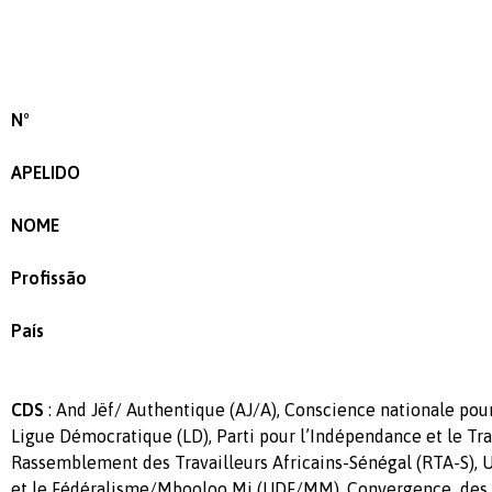
N°
APELIDO
NOME
Profissão
País
CDS
: And Jëf/ Authentique (AJ/A), Conscience nationale pou
Ligue Démocratique (LD), Parti pour l’Indépendance et le Tra
Rassemblement des Travailleurs Africains-Sénégal (RTA-S), 
et le Fédéralisme/Mbooloo Mi (UDF/MM),
Convergence des 