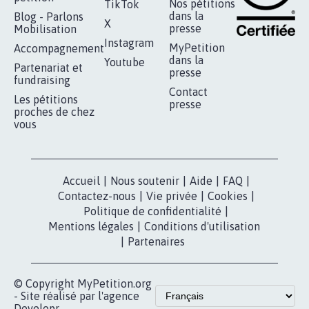
RÉUSSIR VOTRE
NOTRE
ESPACE PRESSE
MOBILISATION
COMMUNAUTÉ
Qui sommes-
nous?
Lancer votre
Facebook
pétition
Nos pétitions
TikTok
dans la
Blog - Parlons
X
presse
Mobilisation
Instagram
MyPetition
Accompagnement
dans la
Youtube
Partenariat et
presse
fundraising
Contact
Les pétitions
presse
proches de chez
vous
Accueil
|
Nous soutenir
|
Aide
|
FAQ
|