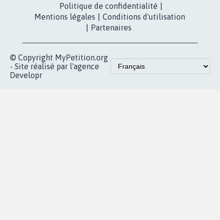
fundraising
Contact
Les pétitions
presse
proches de chez
vous
Accueil
|
Nous soutenir
|
Aide
|
FAQ
|
Contactez-nous
|
Vie privée
|
Cookies
|
Politique de confidentialité
|
Mentions légales
|
Conditions d'utilisation
|
Partenaires
© Copyright MyPetition.org
- Site réalisé par l'agence
Developr