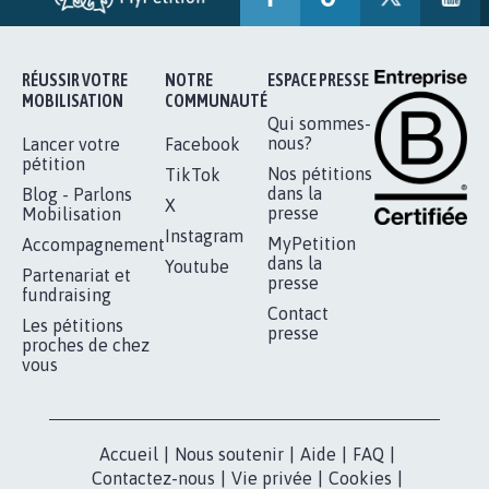
11.300
signatures
Je signe
RÉUSSIR VOTRE
NOTRE
ESPACE PRESSE
MOBILISATION
COMMUNAUTÉ
Qui sommes-
nous?
Lancer votre
Facebook
pétition
Nos pétitions
TikTok
dans la
Blog - Parlons
X
presse
Mobilisation
Instagram
MyPetition
Accompagnement
dans la
Youtube
Partenariat et
presse