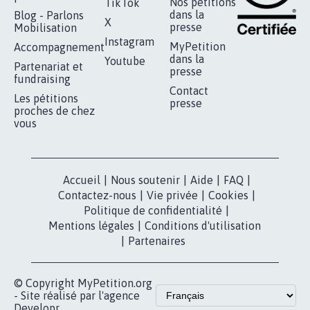
RÉUSSIR VOTRE
NOTRE
ESPACE PRESSE
MOBILISATION
COMMUNAUTÉ
Qui sommes-
nous?
Lancer votre
Facebook
pétition
Nos pétitions
TikTok
dans la
Blog - Parlons
X
presse
Mobilisation
Instagram
MyPetition
Accompagnement
dans la
Youtube
Partenariat et
presse
fundraising
Contact
Les pétitions
presse
proches de chez
vous
Accueil
|
Nous soutenir
|
Aide
|
FAQ
|