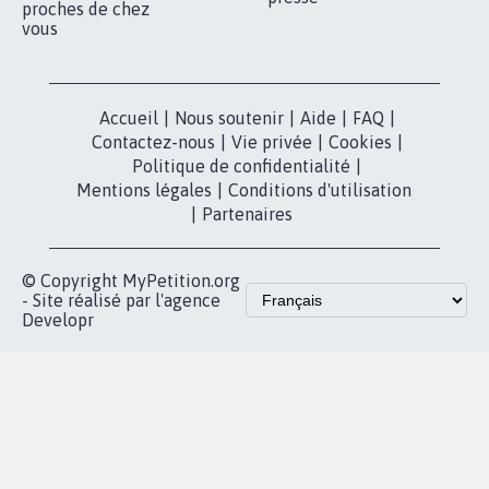
nous?
Lancer votre
Facebook
pétition
Nos pétitions
TikTok
dans la
Blog - Parlons
X
presse
Mobilisation
Instagram
MyPetition
Accompagnement
dans la
Youtube
Partenariat et
presse
fundraising
Contact
Les pétitions
presse
proches de chez
vous
Accueil
|
Nous soutenir
|
Aide
|
FAQ
|
Contactez-nous
|
Vie privée
|
Cookies
|
Politique de confidentialité
|
Mentions légales
|
Conditions d'utilisation
|
Partenaires
© Copyright MyPetition.org