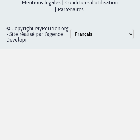
Les pétitions
presse
proches de chez
vous
Accueil
|
Nous soutenir
|
Aide
|
FAQ
|
Contactez-nous
|
Vie privée
|
Cookies
|
Politique de confidentialité
|
Mentions légales
|
Conditions d'utilisation
|
Partenaires
© Copyright MyPetition.org
- Site réalisé par l'agence
Developr