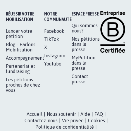
11.286
signatures
Je signe
RÉUSSIR VOTRE
NOTRE
ESPACE PRESSE
MOBILISATION
COMMUNAUTÉ
Qui sommes-
nous?
Lancer votre
Facebook
pétition
Nos pétitions
TikTok
dans la
Blog - Parlons
X
presse
Mobilisation
Instagram
MyPetition
Accompagnement
dans la
Youtube
Partenariat et
presse
fundraising
Contact