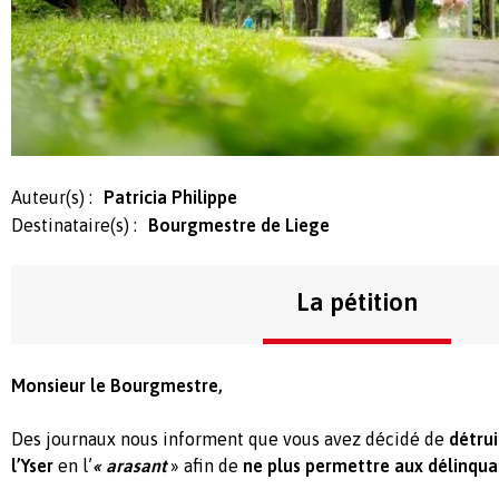
Auteur(s) :
Patricia Philippe
Destinataire(s) :
Bourgmestre de Liege
La pétition
Monsieur le Bourgmestre,
Des journaux nous informent que vous avez décidé de
détrui
l’Yser
en l’
« aras
ant
» afin de
ne plus permettre aux délinqua