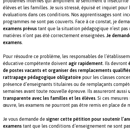
problèmes internes qui amplifient le sentiment d’insécurité e
élèves et les familles. Je suis stressé, épuisé et inquiet pour 
évaluations dans ces conditions. Nos apprentissages sont inc
programmes ne sont pas couverts. Face à ce constat, je dem
examens prévus
tant que la situation pédagogique n’est pas 
matières n’ont pas été correctement enseignées.
Je demande
examens
.
Pour résoudre ce problème, les responsables de l’établisseme
éducative compétente doivent
agir rapidement
. Ils devront
de postes vacants et organiser des remplacements qualifié
rattrapage pédagogique obligatoire
pour les classes concern
présence d’enseignants titulaires ou de remplaçants compét
semaines avant toute nouvelle épreuve. Ils assureront aussi
transparente avec les familles et les élèves
. Si ces mesures
œuvre, les examens ne pourront pas être remis en place de 
Je vous demande de
signer cette pétition pour soutenir l’
examens
tant que les conditions d’enseignement ne sont pas