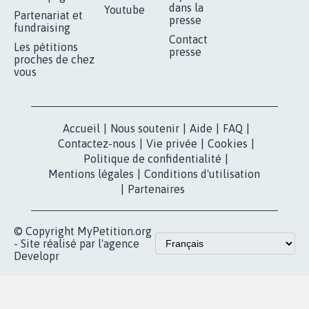
RÉUSSIR VOTRE
NOTRE
ESPACE PRESSE
MOBILISATION
COMMUNAUTÉ
Qui sommes-
nous?
Lancer votre
Facebook
pétition
Nos pétitions
TikTok
dans la
Blog - Parlons
X
presse
Mobilisation
Instagram
MyPetition
Accompagnement
dans la
Youtube
Partenariat et
presse
fundraising
Contact
Les pétitions
presse
proches de chez
vous
Accueil
|
Nous soutenir
|
Aide
|
FAQ
|
Contactez-nous
|
Vie privée
|
Cookies
|
Politique de confidentialité
|
Mentions légales
|
Conditions d'utilisation