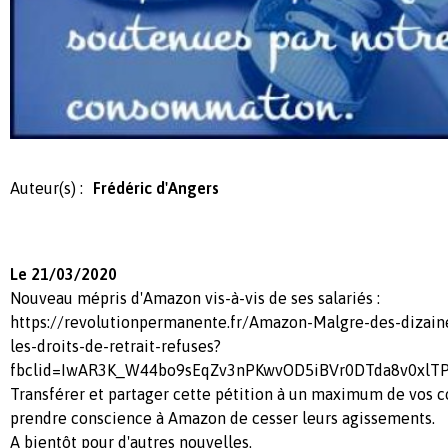
Auteur(s) :
Frédéric d'Angers
Le 21/03/2020
Nouveau mépris d'Amazon vis-à-vis de ses salariés :
https://revolutionpermanente.fr/Amazon-Malgre-des-dizain
les-droits-de-retrait-refuses?
fbclid=IwAR3K_W44bo9sEqZv3nPKwvOD5iBVr0DTda8v0xlT
Transférer et partager cette pétition à un maximum de vos c
prendre conscience à Amazon de cesser leurs agissements.
A bientôt pour d'autres nouvelles.