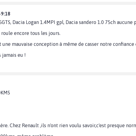
59:18
25GTS, Dacia Logan 1.4MPI gpl, Dacia sandero 1.0 75ch aucune 
roule encore tous les jours.
 une mauvaise conception à même de casser notre confiance e
 jamais eu !
0KMS
re. Chez Renault ,ils n'ont rien voulu savoir,c'est presque norm