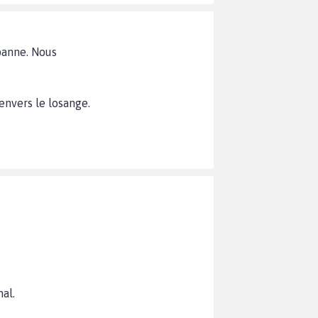
panne. Nous
nvers le losange.
al.