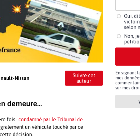
Oui, di
victoir
selon m
Non, je
pétiti
En signant l
Suivre cet
enault-Nissan
mes données 
auteur
commentaires
sur mes droit
n demeure...
ère fois-
condamné par le Tribunal de
égralement un véhicule touché par ce
cette décision.