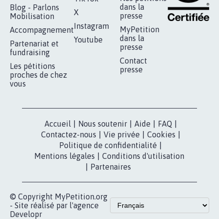
RÉUSSIR VOTRE
NOTRE
ESPACE PRESSE
MOBILISATION
COMMUNAUTÉ
Qui sommes-
nous?
Lancer votre
Facebook
pétition
Nos pétitions
TikTok
dans la
Blog - Parlons
X
presse
Mobilisation
Instagram
MyPetition
Accompagnement
dans la
Youtube
Partenariat et
presse
fundraising
Contact
Les pétitions
presse
proches de chez
vous
Accueil
|
Nous soutenir
|
Aide
|
FAQ
|