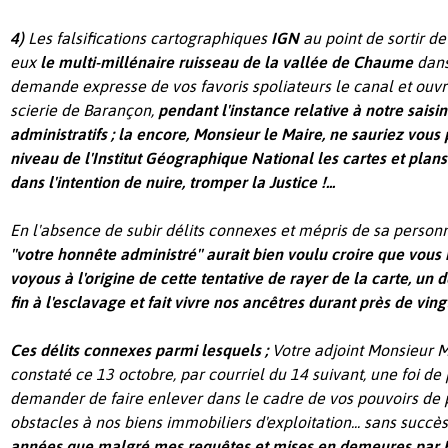
4)
Les falsifications cartographiques
IGN
au point de sortir de
eux
le multi-millénaire ruisseau de la vallée de Chaume
dans
demande expresse de vos favoris spoliateurs le canal et ouv
scierie de Barançon,
pendant l'instance relative à notre saisi
administratifs ; la encore, Monsieur le Maire, ne sauriez vous 
niveau de l'Institut Géographique National les cartes et pl
dans l'intention de nuire,
tromper la Justice !...
En l'absence de subir délits connexes et mépris de sa person
''votre honnête administré'' aurait bien voulu croire que vous
voyous à l'origine de cette tentative de rayer de la carte, un
fin à l'esclavage et fait vivre nos ancêtres durant près de vingt
Ces délits connexes parmi lesquels ;
V
otre adjoint Monsieur 
constaté ce 13 octobre, par courriel du 14 suivant, une foi de 
demander de faire enlever dans le cadre de vos pouvoirs de po
obstacles à nos biens immobiliers d'exploitation...
sans succès
années que malgré mes requêtes et mises en demeures par Hu