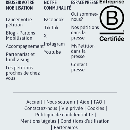
RÉUSSIR VOTRE
NOTRE
ESPACE PRESSE
MOBILISATION
COMMUNAUTÉ
Qui sommes-
nous?
Lancer votre
Facebook
pétition
Nos pétitions
TikTok
dans la
Blog - Parlons
X
presse
Mobilisation
Instagram
MyPetition
Accompagnement
dans la
Youtube
Partenariat et
presse
fundraising
Contact
Les pétitions
presse
proches de chez
vous
Accueil
|
Nous soutenir
|
Aide
|
FAQ
|
Contactez-nous
|
Vie privée
|
Cookies
|
Politique de confidentialité
|
Mentions légales
|
Conditions d'utilisation
|
Partenaires