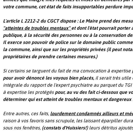
votre commune, cet état de faits insupportables perdure im
L'article L 2212-2 du CGCT dispose :
Le Maire prend des mesu
''atteintes de troubles mentaux''
et dont l'état pourrait porter 
publique, à la sécurité des personnes ou à la conservation de
Il exerce son pouvoir de police sur le domaine public comme
la commune,
ainsi que sur les propriétés privées (il peut no
propriétaires de prendre certaines mesures.)
Si certains se targuent du fait de ma convocation à expertise 
pour avoir dénoncé les voyous bien placés,
il serait très uti
intégrale du rapport de l'expert psychiatre au parquet du TG
à expertise les protégés
pour, au vu des fait ci-dessous que v
déterminer qui est atteint de troubles mentaux et dangereux 
Entre autres, ces faits,
lourdement condamnés ailleurs
et méd
raison à vos favoris sans scrupule, les laissant éparpiller du
sous nos fenêtres,
(constats d'Huissiers!)
leurs détritus ajouté