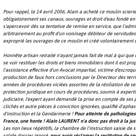
Pour rappel, le 14 avril 2006, Alain a acheté ce moulin scier
obligatoirement ses canaux, ouvrages et droit d'eau fondé en t
s'apercevoir dès sa tentative de remise en service, que l'admi
arbitrairement au profit d'un voisinage débiteur de servitudes
exproprié les ouvrages de ce moulin et créé volontairement u
Honnête artisan retraité n'ayant jamais fait de mal à qui que c
se voir restituer les droits et biens immobiliers dont il est prop
l'assistance effective d'un Avocat impartial, victime d'escroq
production de faux hors conclusions par le Directeur des terri
années de procédures viciées assorties de la résiliation de s
protection juridique en cours de procédures, soumis à experti
judiciaire, l'expert ayant demandé la prise en compte de ses pl
clichés et autre pièces à conviction ignorées, qualifié d'aphas
d'instruction et la Gendarmerie !
Pour atteinte de pathologie
France, une honte ! Alain LAURENT n'a donc pas droit à la justi
Les non lieux répétitifs, la chambre de l'instruction saisie de
solide dossier ignoré,
pour avoir réclamer la restitution de s