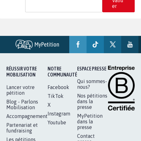
Valid
er
RÉUSSIR VOTRE
NOTRE
ESPACE PRESSE
MOBILISATION
COMMUNAUTÉ
Qui sommes-
nous?
Lancer votre
Facebook
pétition
Nos pétitions
TikTok
dans la
Blog - Parlons
X
presse
Mobilisation
Instagram
MyPetition
Accompagnement
dans la
Youtube
Partenariat et
presse
fundraising
Contact
Les pétitions