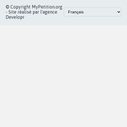
dans la
Blog - Parlons
X
presse
Mobilisation
Instagram
MyPetition
Accompagnement
dans la
Youtube
Partenariat et
presse
fundraising
Contact
Les pétitions
presse
proches de chez
vous
Accueil
|
Nous soutenir
|
Aide
|
FAQ
|
Contactez-nous
|
Vie privée
|
Cookies
|
Politique de confidentialité
|
Mentions légales
|
Conditions d'utilisation
|
Partenaires
© Copyright MyPetition.org
- Site réalisé par l'agence
Developr