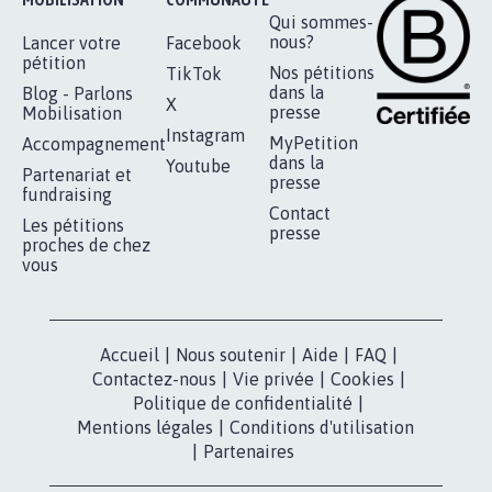
STOP AU PROJET AGRIVOLTAÏQUE
AUTOUR DE LA SOURCE...
11.290
signatures
Je signe
RÉUSSIR VOTRE
NOTRE
ESPACE PRESSE
MOBILISATION
COMMUNAUTÉ
Qui sommes-
nous?
Lancer votre
Facebook
pétition
Nos pétitions
TikTok