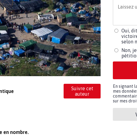
Oui, di
victoir
selon m
Non, je
pétiti
En signant l
Suivre cet
antique
mes données 
auteur
commentaires
sur mes droit
re en nombre.