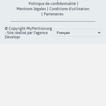
fundraising
Contact
Les pétitions
presse
proches de chez
vous
Accueil
|
Nous soutenir
|
Aide
|
FAQ
|
Contactez-nous
|
Vie privée
|
Cookies
|
Politique de confidentialité
|
Mentions légales
|
Conditions d'utilisation
|
Partenaires
© Copyright MyPetition.org
- Site réalisé par l'agence
Developr