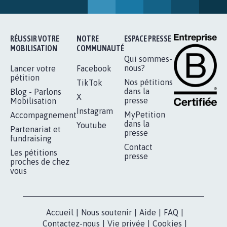
AUTOUR DE LA SOURCE...
11.289
signatures
Je signe
RÉUSSIR VOTRE
NOTRE
ESPACE PRESSE
MOBILISATION
COMMUNAUTÉ
Qui sommes-
nous?
Lancer votre
Facebook
pétition
Nos pétitions
TikTok
dans la
Blog - Parlons
X
presse
Mobilisation
Instagram
MyPetition
Accompagnement
dans la
Youtube
Partenariat et
presse